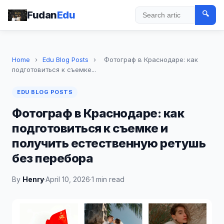
Fudan
Edu
🔍
Search
Home
›
Edu Blog Posts
›
Фотограф в Краснодаре: как
подготовиться к съемке...
EDU BLOG POSTS
Фотограф в Краснодаре: как
подготовиться к съемке и
получить естественную ретушь
без перебора
By
Henry
·
April 10, 2026
·
1 min read