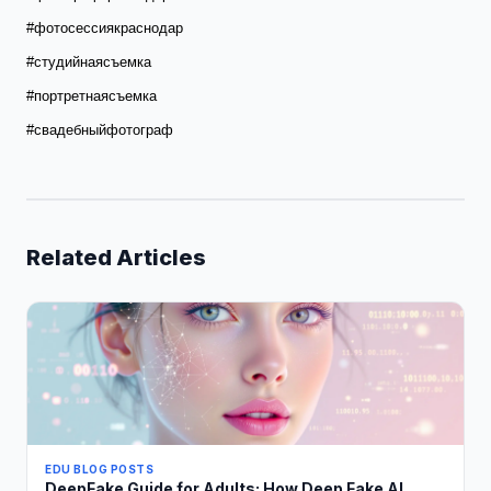
#фотосессиякраснодар
#студийнаясъемка
#портретнаясъемка
#свадебныйфотограф
Related Articles
EDU BLOG POSTS
DeepFake Guide for Adults: How Deep Fake AI