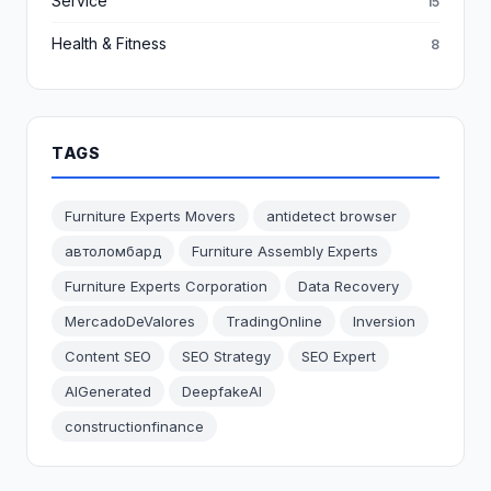
Service
15
Health & Fitness
8
TAGS
Furniture Experts Movers
antidetect browser
автоломбард
Furniture Assembly Experts
Furniture Experts Corporation
Data Recovery
MercadoDeValores
TradingOnline
Inversion
Content SEO
SEO Strategy
SEO Expert
AIGenerated
DeepfakeAI
constructionfinance