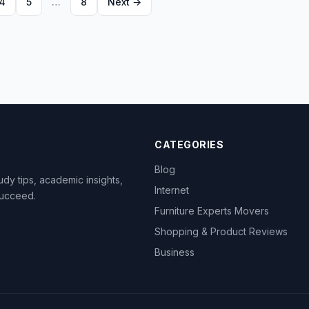
4
5
…
8
Next →
CATEGORIES
Blog
dy tips, academic insights,
Internet
succeed.
Furniture Experts Movers
Shopping & Product Reviews
Business