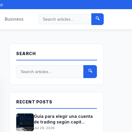
ap
🔍
Business
Search
SEARCH
🔍
RECENT POSTS
Guía para elegir una cuenta
de trading según capit...
Jul 29, 2026