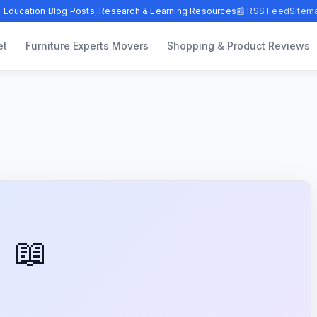
 Education Blog Posts, Research & Learning Resources
📰 RSS Feed
Sitem
et
Furniture Experts Movers
Shopping & Product Reviews
📖