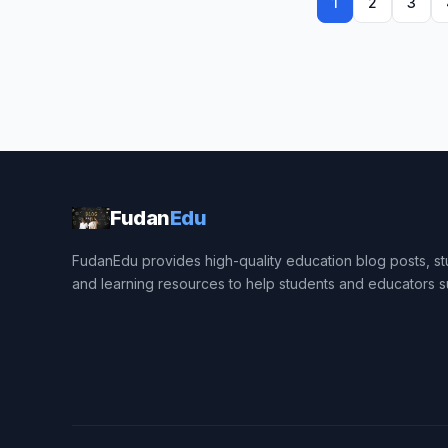
1
2
3
Fudan
Edu
FudanEdu provides high-quality education blog posts, stu
and learning resources to help students and educators 