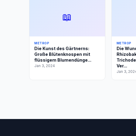
📖
METROP
METROP
Die Kunst des Gärtnerns:
Die Wund
Große Blütenknospen mit
Rhizobak
flüssigem Blumendünge...
Trichode
Ver...
Jan 3, 2024
Jan 3, 202