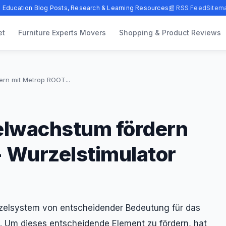
 Education Blog Posts, Research & Learning Resources
📰 RSS Feed
Sitem
et
Furniture Experts Movers
Shopping & Product Reviews
rn mit Metrop ROOT...
elwachstum fördern
 Wurzelstimulator
rzelsystem von entscheidender Bedeutung für das
 Um dieses entscheidende Element zu fördern, hat