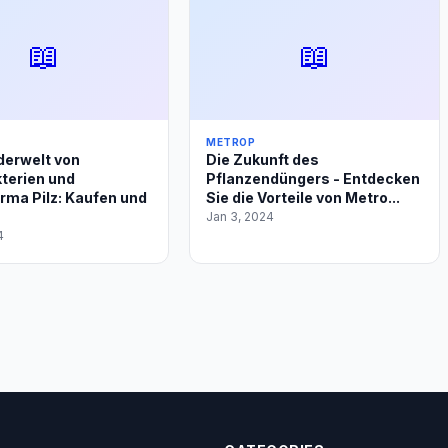
📖
📖
METROP
erwelt von
Die Zukunft des
terien und
Pflanzendüngers - Entdecken
rma Pilz: Kaufen und
Sie die Vorteile von Metro...
Jan 3, 2024
4