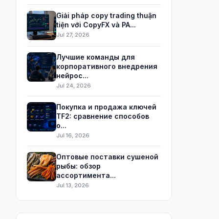
Giải pháp copy trading thuận
tiện với CopyFX và PA...
Jul 27, 2026
Лучшие команды для
корпоративного внедрения
нейрос...
Jul 24, 2026
Покупка и продажа ключей
TF2: сравнение способов
о...
Jul 16, 2026
Оптовые поставки сушеной
рыбы: обзор
ассортимента...
Jul 13, 2026