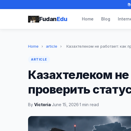

Fudan
Edu
Home
Blog
Intern
Home
›
article
›
Казахтелеком не работает: как пр
ARTICLE
Казахтелеком не 
проверить статус
By
Victoria
·
June 15, 2026
·
1 min read