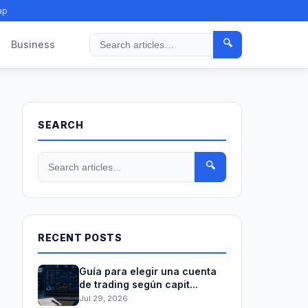
ap
🔍
Business
Search
SEARCH
🔍
RECENT POSTS
Guía para elegir una cuenta
de trading según capit...
Jul 29, 2026