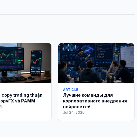
ARTICLE
p copy trading thuận
Лучшие команды для
 CopyFX và PAMM
корпоративного внедрения
нейросетей
6
Jul 24, 2026