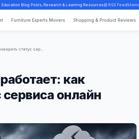
 Education Blog Posts, Research & Learning Resources
📰 RSS Feed
Sitem
et
Furniture Experts Movers
Shopping & Product Reviews
оверить статус сер...
работает: как
 сервиса онлайн