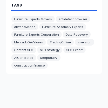
TAGS
Furniture Experts Movers
antidetect browser
автоломбард
Furniture Assembly Experts
Furniture Experts Corporation
Data Recovery
MercadoDeValores
TradingOnline
Inversion
Content SEO
SEO Strategy
SEO Expert
AIGenerated
DeepfakeAI
constructionfinance