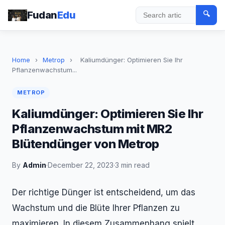
Fudan
Edu
🔍
Search
Home
›
Metrop
›
Kaliumdünger: Optimieren Sie Ihr
Pflanzenwachstum...
METROP
Kaliumdünger: Optimieren Sie Ihr
Pflanzenwachstum mit MR2
Blütendünger von Metrop
By
Admin
·
December 22, 2023
·
3 min read
Der richtige Dünger ist entscheidend, um das
Wachstum und die Blüte Ihrer Pflanzen zu
maximieren. In diesem Zusammenhang spielt