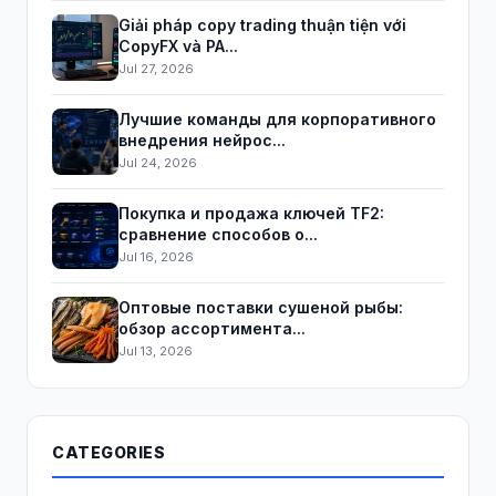
Giải pháp copy trading thuận tiện với
CopyFX và PA...
Jul 27, 2026
Лучшие команды для корпоративного
внедрения нейрос...
Jul 24, 2026
Покупка и продажа ключей TF2:
сравнение способов о...
Jul 16, 2026
Оптовые поставки сушеной рыбы:
обзор ассортимента...
Jul 13, 2026
CATEGORIES