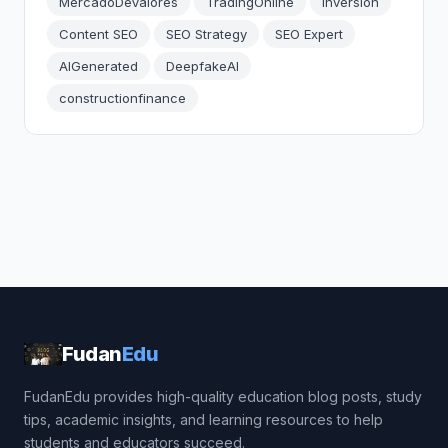
MercadoDeValores
TradingOnline
Inversion
Content SEO
SEO Strategy
SEO Expert
AIGenerated
DeepfakeAI
constructionfinance
Fudan
Edu
FudanEdu provides high-quality education blog posts, study
tips, academic insights, and learning resources to help
students and educators succeed.