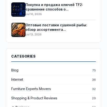
Покупка и продажа ключей TF2:
сравнение способов о...
Jul 16, 2026
Оптовые поставки сушеной рыбы:
обзор ассортимента...
Jul 13, 2026
CATEGORIES
Blog
75
Internet
36
Furniture Experts Movers
32
Shopping & Product Reviews
29