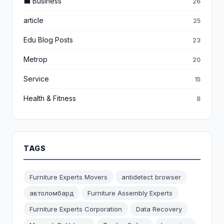
💼 Business
26
article
25
Edu Blog Posts
23
Metrop
20
Service
15
Health & Fitness
8
TAGS
Furniture Experts Movers
antidetect browser
автоломбард
Furniture Assembly Experts
Furniture Experts Corporation
Data Recovery