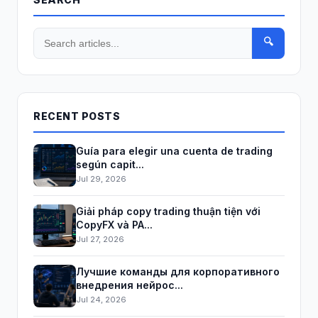
🔍
RECENT POSTS
Guía para elegir una cuenta de trading
según capit...
Jul 29, 2026
Giải pháp copy trading thuận tiện với
CopyFX và PA...
Jul 27, 2026
Лучшие команды для корпоративного
внедрения нейрос...
Jul 24, 2026