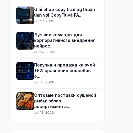
Giải pháp copy trading thuận
tiện với CopyFX và PA...
Jul 27, 2026
Лучшие команды для
корпоративного внедрения
нейрос...
Jul 24, 2026
Покупка и продажа ключей
TF2: сравнение способов
о...
Jul 16, 2026
Оптовые поставки сушеной
рыбы: обзор
ассортимента...
Jul 13, 2026