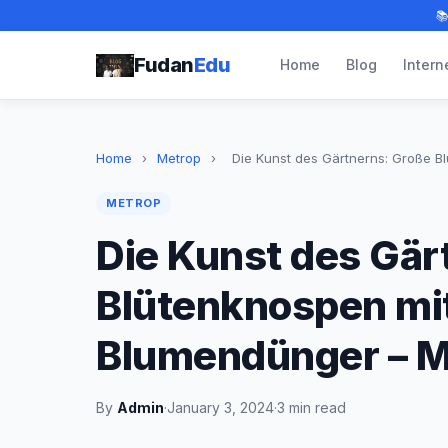

Fudan
Edu
Home
Blog
Intern
Home
›
Metrop
›
Die Kunst des Gärtnerns: Große Blü
METROP
Die Kunst des Gär
Blütenknospen mi
Blumendünger – M
By
Admin
·
January 3, 2024
·
3 min read