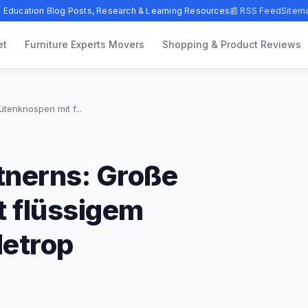
 Education Blog Posts, Research & Learning Resources
📰 RSS Feed
Sitem
et
Furniture Experts Movers
Shopping & Product Reviews
tenknospen mit f...
tnerns: Große
t flüssigem
etrop