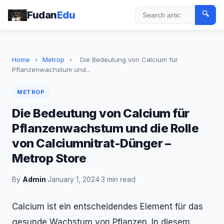
Fudan
Edu
🔍
Search
Home
›
Metrop
›
Die Bedeutung von Calcium für
Pflanzenwachstum und...
METROP
Die Bedeutung von Calcium für
Pflanzenwachstum und die Rolle
von Calciumnitrat-Dünger –
Metrop Store
By
Admin
·
January 1, 2024
·
3 min read
Calcium ist ein entscheidendes Element für das
gesunde Wachstum von Pflanzen. In diesem