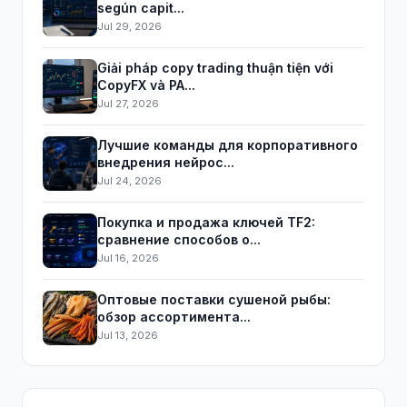
según capit...
Jul 29, 2026
Giải pháp copy trading thuận tiện với
CopyFX và PA...
Jul 27, 2026
Лучшие команды для корпоративного
внедрения нейрос...
Jul 24, 2026
Покупка и продажа ключей TF2:
сравнение способов о...
Jul 16, 2026
Оптовые поставки сушеной рыбы:
обзор ассортимента...
Jul 13, 2026