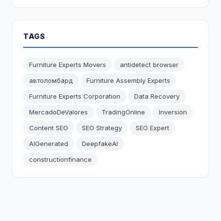
TAGS
Furniture Experts Movers
antidetect browser
автоломбард
Furniture Assembly Experts
Furniture Experts Corporation
Data Recovery
MercadoDeValores
TradingOnline
Inversion
Content SEO
SEO Strategy
SEO Expert
AIGenerated
DeepfakeAI
constructionfinance