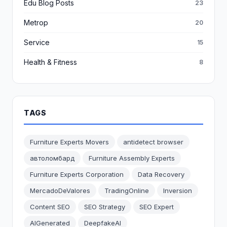
Edu Blog Posts
23
Metrop
20
Service
15
Health & Fitness
8
TAGS
Furniture Experts Movers
antidetect browser
автоломбард
Furniture Assembly Experts
Furniture Experts Corporation
Data Recovery
MercadoDeValores
TradingOnline
Inversion
Content SEO
SEO Strategy
SEO Expert
AIGenerated
DeepfakeAI