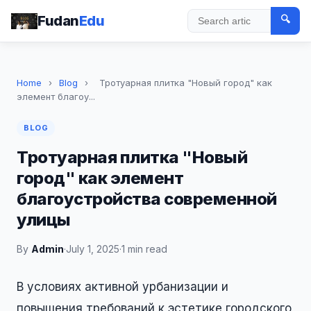
Fudan
Edu
🔍
Search
Home
›
Blog
›
Тротуарная плитка "Новый город" как
элемент благоу...
BLOG
Тротуарная плитка "Новый
город" как элемент
благоустройства современной
улицы
By
Admin
·
July 1, 2025
·
1 min read
В условиях активной урбанизации и
повышения требований к эстетике городского