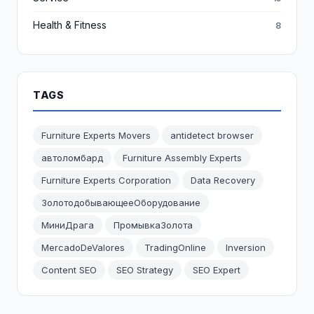
Health & Fitness
8
TAGS
Furniture Experts Movers
antidetect browser
автоломбард
Furniture Assembly Experts
Furniture Experts Corporation
Data Recovery
ЗолотодобывающееОборудование
МиниДрага
ПромывкаЗолота
MercadoDeValores
TradingOnline
Inversion
Content SEO
SEO Strategy
SEO Expert