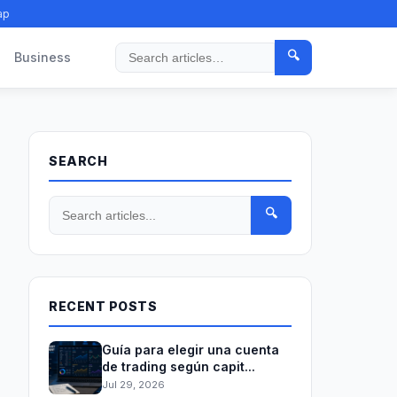
ap
🔍
Business
Search
SEARCH
🔍
RECENT POSTS
Guía para elegir una cuenta
de trading según capit...
Jul 29, 2026