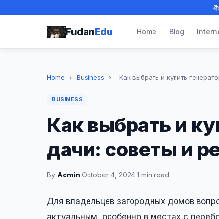

Fudan
Edu
Home
Blog
Intern
Home
›
Business
›
Как выбрать и купить генератор
BUSINESS
Как выбрать и ку
дачи: советы и 
By
Admin
·
October 4, 2024
·
1 min read
Для владельцев загородных домов вопр
актуальным, особенно в местах с переб