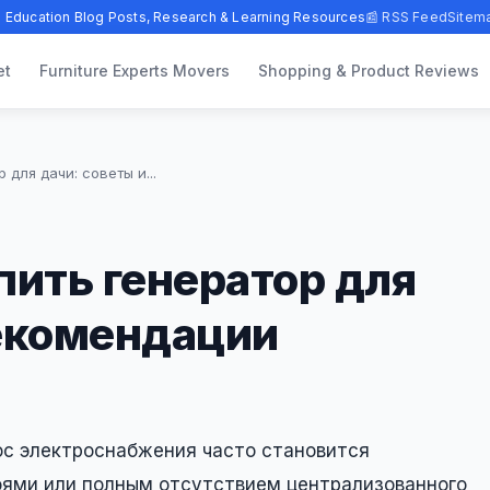
 Education Blog Posts, Research & Learning Resources
📰 RSS Feed
Sitem
et
Furniture Experts Movers
Shopping & Product Reviews
 для дачи: советы и...
пить генератор для
рекомендации
ос электроснабжения часто становится
оями или полным отсутствием централизованного