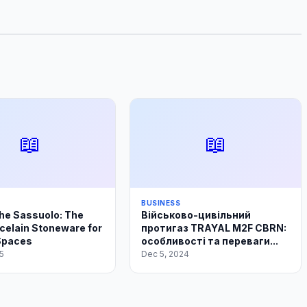
📖
📖
BUSINESS
he Sassuolo: The
Військово-цивільний
rcelain Stoneware for
протигаз TRAYAL M2F CBRN:
 Spaces
особливості та переваги...
5
Dec 5, 2024