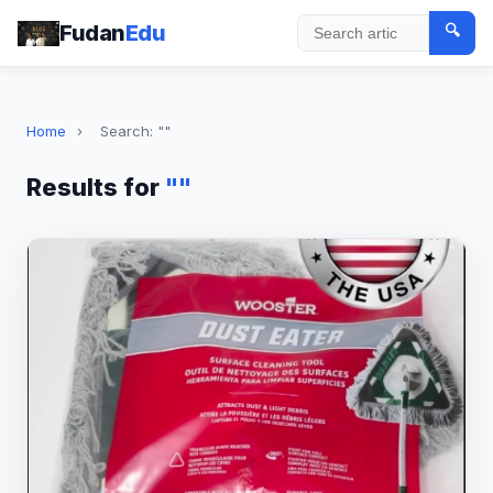
Fudan
Edu
🔍
Search
Home
›
Search: ""
Results for
""