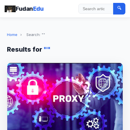
Fudan
Edu
🔍
Search
Home
›
Search: ""
Results for
""