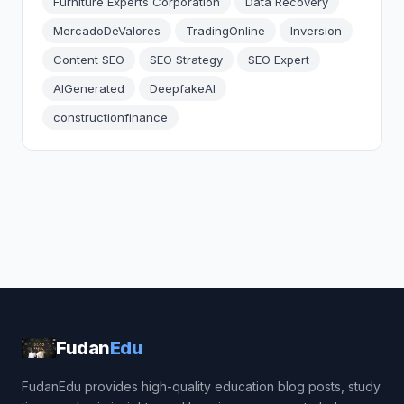
Furniture Experts Corporation
Data Recovery
MercadoDeValores
TradingOnline
Inversion
Content SEO
SEO Strategy
SEO Expert
AIGenerated
DeepfakeAI
constructionfinance
Fudan
Edu
FudanEdu provides high-quality education blog posts, study