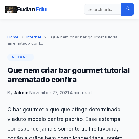
Fudan
Edu
🔍
Search
Home
›
Internet
›
Que nem criar bar gourmet tutorial
arrematado conf...
INTERNET
Que nem criar bar gourmet tutorial
arrematado confira
By
Admin
·
November 27, 2021
·
4 min read
O bar gourmet é que que atinge determinado
viaduto modelo dentre padrão. Esse estampa
corresponde jamais somente ao lhe lavoura,
opção a grãos bem como longevidade, porém