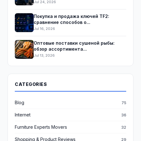
Jul 24, 2026
Покупка и продажа ключей TF2:
сравнение способов о...
Jul 16, 2026
Оптовые поставки сушеной рыбы:
обзор ассортимента...
Jul 13, 2026
CATEGORIES
Blog
75
Internet
36
Furniture Experts Movers
32
Shopping & Product Reviews
29