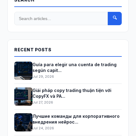
🔍
RECENT POSTS
Guía para elegir una cuenta de trading
según capit...
Jul 29, 2026
Giải pháp copy trading thuận tiện với
CopyFX và PA...
Jul 27, 2026
Лучшие команды для корпоративного
внедрения нейрос...
Jul 24, 2026