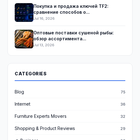
Покупка и продажа ключей TF2:
сравнение способов о...
Jul 16, 2026
Оптовые поставки сушеной рыбы:
обзор ассортимента...
Jul 13, 2026
CATEGORIES
Blog
75
Internet
36
Furniture Experts Movers
32
Shopping & Product Reviews
29