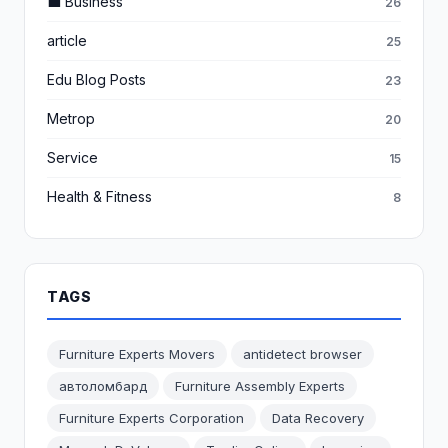
💼 Business
26
article
25
Edu Blog Posts
23
Metrop
20
Service
15
Health & Fitness
8
TAGS
Furniture Experts Movers
antidetect browser
автоломбард
Furniture Assembly Experts
Furniture Experts Corporation
Data Recovery