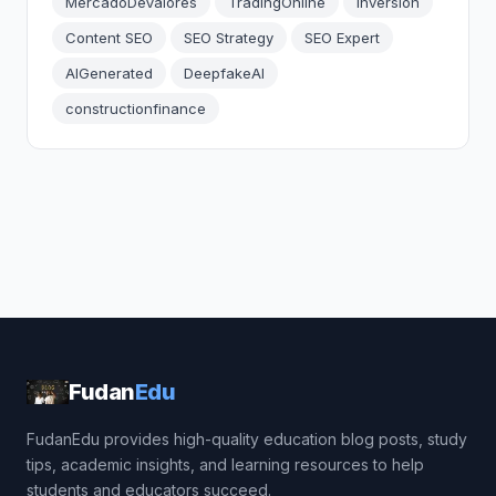
MercadoDeValores
TradingOnline
Inversion
Content SEO
SEO Strategy
SEO Expert
AIGenerated
DeepfakeAI
constructionfinance
Fudan
Edu
FudanEdu provides high-quality education blog posts, study
tips, academic insights, and learning resources to help
students and educators succeed.