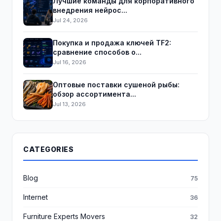
Лучшие команды для корпоративного
внедрения нейрос...
Jul 24, 2026
Покупка и продажа ключей TF2:
сравнение способов о...
Jul 16, 2026
Оптовые поставки сушеной рыбы:
обзор ассортимента...
Jul 13, 2026
CATEGORIES
Blog
75
Internet
36
Furniture Experts Movers
32