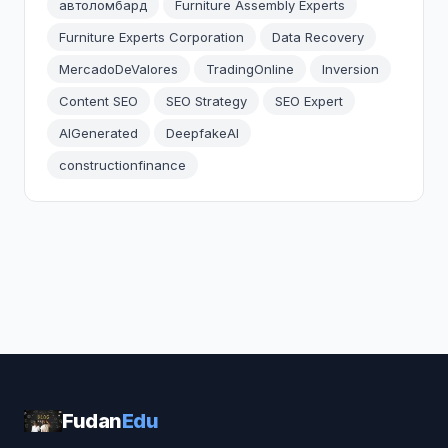
автоломбард
Furniture Assembly Experts
Furniture Experts Corporation
Data Recovery
MercadoDeValores
TradingOnline
Inversion
Content SEO
SEO Strategy
SEO Expert
AIGenerated
DeepfakeAI
constructionfinance
Fudan
Edu