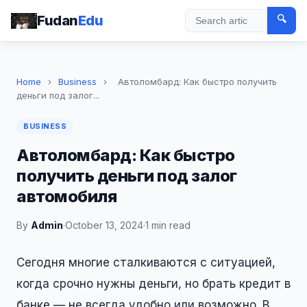
Fudan
Edu
🔍
Search
Home
›
Business
›
Автоломбард: Как быстро получить
деньги под залог...
BUSINESS
Автоломбард: Как быстро
получить деньги под залог
автомобиля
By
Admin
·
October 13, 2024
·
1 min read
Сегодня многие сталкиваются с ситуацией,
когда срочно нужны деньги, но брать кредит в
банке — не всегда удобно или возможно. В